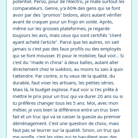
potentiel. Perso, pour de l'électro, je mate surtout les
comparateurs. Genre, y'a 60% des gens qui se font
avoir par des "promos" bidons, alors autant vérifier
avant de craquer pour un frigo en solde. Après,
même sur les grosses plateformes, je regarde
toujours les avis, mais ceux qui sont certifiés "client
ayant acheté l'article". Parce que les autres, on sait
jamais si c'est pas des faux profils ou des employés
qui se font mousser. Et pour le mobilier, faut voir... Si
c'est du "made in china" à deux balles, autant aller
directement chez le suédois, au moins tu sais à quoi
t'attendre. Par contre, si tu veux de la qualité, du
durable, faut viser les artisans, les petites séries.
Mais là, le budget explose. Faut voir si t'es prête à
mettre le prix pour un truc qui va durer 20 ans ou si
tu préfères changer tous les 5 ans. Moi, avec mon
métier, je vois bien la différence entre un truc bien
fait et un truc qui va se casser la gueule au premier
déménagement. C'est une question de choix, mais
faut pas se leurrer sur la qualité. Sinon, un truc qui
me gonfle, c'est les sites qui te harcèlent avec des