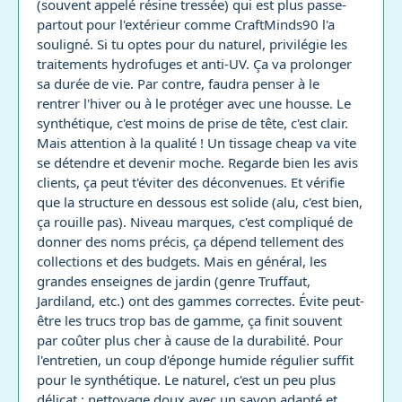
(souvent appelé résine tressée) qui est plus passe-
partout pour l'extérieur comme CraftMinds90 l'a
souligné. Si tu optes pour du naturel, privilégie les
traitements hydrofuges et anti-UV. Ça va prolonger
sa durée de vie. Par contre, faudra penser à le
rentrer l'hiver ou à le protéger avec une housse. Le
synthétique, c'est moins de prise de tête, c'est clair.
Mais attention à la qualité ! Un tissage cheap va vite
se détendre et devenir moche. Regarde bien les avis
clients, ça peut t'éviter des déconvenues. Et vérifie
que la structure en dessous est solide (alu, c'est bien,
ça rouille pas). Niveau marques, c'est compliqué de
donner des noms précis, ça dépend tellement des
collections et des budgets. Mais en général, les
grandes enseignes de jardin (genre Truffaut,
Jardiland, etc.) ont des gammes correctes. Évite peut-
être les trucs trop bas de gamme, ça finit souvent
par coûter plus cher à cause de la durabilité. Pour
l'entretien, un coup d'éponge humide régulier suffit
pour le synthétique. Le naturel, c'est un peu plus
délicat : nettoyage doux avec un savon adapté et