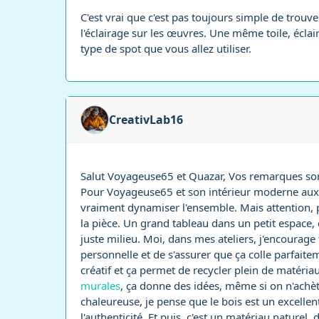
C'est vrai que c'est pas toujours simple de trouv
l'éclairage sur les œuvres. Une même toile, écl
type de spot que vous allez utiliser.
CreativLab16
Salut Voyageuse65 et Quazar, Vos remarques sont 
Pour Voyageuse65 et son intérieur moderne aux mu
vraiment dynamiser l'ensemble. Mais attention, p
la pièce. Un grand tableau dans un petit espace, 
juste milieu. Moi, dans mes ateliers, j'encourage
personnelle et de s'assurer que ça colle parfaite
créatif et ça permet de recycler plein de matéria
murales
, ça donne des idées, même si on n'achète
chaleureuse, je pense que le bois est un excellent
l'authenticité. Et puis, c'est un matériau naturel,