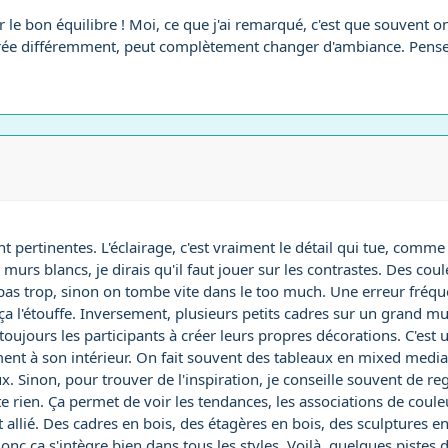
er le bon équilibre ! Moi, ce que j'ai remarqué, c'est que souvent
airée différemment, peut complètement changer d'ambiance. Pense
pertinentes. L'éclairage, c'est vraiment le détail qui tue, comme 
rs blancs, je dirais qu'il faut jouer sur les contrastes. Des cou
as trop, sinon on tombe vite dans le too much. Une erreur fréquent
ça l'étouffe. Inversement, plusieurs petits cadres sur un grand mu
 toujours les participants à créer leurs propres décorations. C'es
ment à son intérieur. On fait souvent des tableaux en mixed media, 
ux. Sinon, pour trouver de l'inspiration, je conseille souvent de r
 rien. Ça permet de voir les tendances, les associations de couleu
 allié. Des cadres en bois, des étagères en bois, des sculptures en
 donc ça s'intègre bien dans tous les styles. Voilà, quelques pistes 