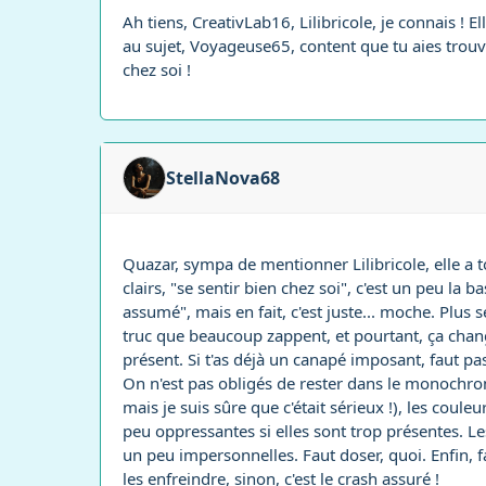
Ah tiens, CreativLab16, Lilibricole, je connais ! 
au sujet, Voyageuse65, content que tu aies trouvé 
chez soi !
StellaNova68
Quazar, sympa de mentionner Lilibricole, elle a 
clairs, "se sentir bien chez soi", c'est un peu la b
assumé", mais en fait, c'est juste... moche. Plu
truc que beaucoup zappent, et pourtant, ça change
présent. Si t'as déjà un canapé imposant, faut pa
On n'est pas obligés de rester dans le monochrome
mais je suis sûre que c'était sérieux !), les cou
peu oppressantes si elles sont trop présentes. Le
un peu impersonnelles. Faut doser, quoi. Enfin, fa
les enfreindre, sinon, c'est le crash assuré !