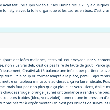
Elle avait fait une super vidéo sur les luminaires DIY il y a quelque
ton style avec la toile organique et les cadres en bois. C'est vrai 
toujours des idées malignes, c'est vrai. Pour Voyageuse65, conten
ase, non ? Le vrai défi, c'est de pas faire de faute de goût ! Parce q
s sérieusement, CreativLab16 balance une info super pertinente av
 tout ! Et le coup du format adapté à la pièce, pareil. J'ajouterai
s mettre un tableau minuscule au-dessus, ça va faire ridicule. Pu
, mais faut pas non plus que ça pique les yeux. Tiens, d'ailleurs, 
leurs chaudes (rouge, orange, jaune) ont tendance à rendre une pièc
s couleurs froides (bleu, vert, violet) donnent une impression d'
ut pas hésiter à expérimenter. On n'est pas obligés de suivre les r