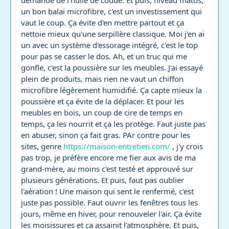
demande de l'huile de coude. Et puis, niveau matos,
un bon balai microfibre, c'est un investissement qui
vaut le coup. Ça évite d'en mettre partout et ça
nettoie mieux qu'une serpillère classique. Moi j'en ai
un avec un système d'essorage intégré, c'est le top
pour pas se casser le dos. Ah, et un truc qui me
gonfle, c'est la poussière sur les meubles. J'ai essayé
plein de produits, mais rien ne vaut un chiffon
microfibre légèrement humidifié. Ça capte mieux la
poussière et ça évite de la déplacer. Et pour les
meubles en bois, un coup de cire de temps en
temps, ça les nourrit et ça les protège. Faut juste pas
en abuser, sinon ça fait gras. PAr contre pour les
sites, genre
https://maison-entretien.com/
, j'y crois
pas trop, je préfère encore me fier aux avis de ma
grand-mère, au moins c'est testé et approuvé sur
plusieurs générations. Et puis, faut pas oublier
l'aération ! Une maison qui sent le renfermé, c'est
juste pas possible. Faut ouvrir les fenêtres tous les
jours, même en hiver, pour renouveler l'air. Ça évite
les moisissures et ça assainit l'atmosphère. Et puis,