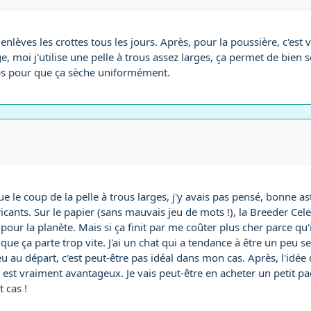
nlèves les crottes tous les jours. Après, pour la poussière, c'est v
, moi j'utilise une pelle à trous assez larges, ça permet de bien s
mps pour que ça sèche uniformément.
 le coup de la pelle à trous larges, j'y avais pas pensé, bonne astu
cants. Sur le papier (sans mauvais jeu de mots !), la Breeder Cele
our la planète. Mais si ça finit par me coûter plus cher parce qu'i
que ça parte trop vite. J'ai un chat qui a tendance à être un peu s
eu au départ, c'est peut-être pas idéal dans mon cas. Après, l'idée 
rée est vraiment avantageux. Je vais peut-être en acheter un petit p
 cas !